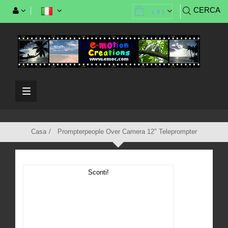
CERCA
(
0
)
Casa
Prompterpeople Over Camera 12" Teleprompter
Sconti!