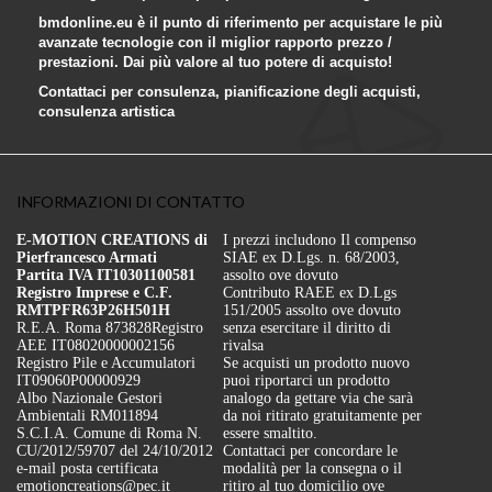
bmdonline.eu è il punto di riferimento per acquistare le più
avanzate tecnologie con il miglior rapporto prezzo /
prestazioni. Dai più valore al tuo potere di acquisto!
Contattaci per consulenza, pianificazione degli acquisti,
consulenza artistica
INFORMAZIONI DI CONTATTO
E-MOTION CREATIONS di
I prezzi includono Il compenso
Pierfrancesco Armati
SIAE ex D.Lgs. n. 68/2003,
Partita IVA IT10301100581
assolto ove dovuto
Registro Imprese e C.F.
Contributo RAEE ex D.Lgs
RMTPFR63P26H501H
151/2005 assolto ove dovuto
R.E.A. Roma 873828
Registro
senza esercitare il diritto di
AEE IT08020000002156
rivalsa
Registro Pile e Accumulatori
Se acquisti un prodotto nuovo
IT09060P00000929
puoi riportarci un prodotto
Albo Nazionale Gestori
analogo da gettare via che sarà
Ambientali RM011894
da noi ritirato gratuitamente per
S.C.I.A. Comune di Roma N.
essere smaltito.
CU/2012/59707 del 24/10/2012
Contattaci per concordare le
e-mail posta certificata
modalità per la consegna o il
emotioncreations@pec.it
ritiro al tuo domicilio ove