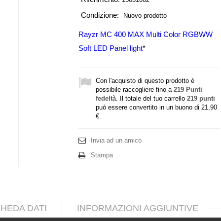
Condizione:
Nuovo prodotto
Rayzr MC 400 MAX Multi Color RGBWW
Soft LED Panel light
*
Con l'acquisto di questo prodotto è
possibile raccogliere fino a
219
Punti
fedeltà
. Il totale del tuo carrello
219
punti
può essere convertito in un buono di
21,90
€
.
Invia ad un amico
Stampa
HEDA DATI
INFORMAZIONI AGGIUNTIVE