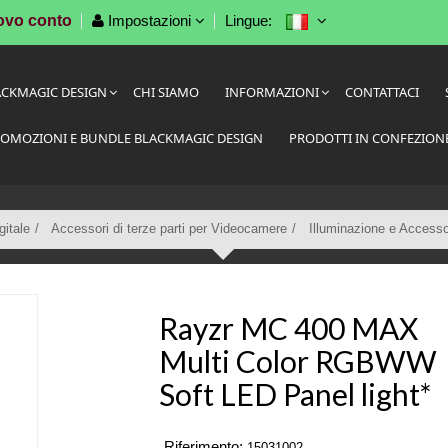
ovo conto
Impostazioni
Lingue:
ACKMAGIC DESIGN
CHI SIAMO
INFORMAZIONI
CONTATTACI
OMOZIONI E BUNDLE BLACKMAGIC DESIGN
PRODOTTI IN CONFEZION
itale
Accessori di terze parti per Videocamere
Illuminazione e Accesso
Rayzr MC 400 MAX
Multi Color RGBWW
Soft LED Panel light*
Riferimento:
15031002