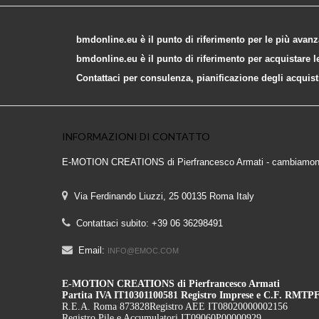
bmdonline.eu è il punto di riferimento per le più avanz
bmdonline.eu è il punto di riferimento per acquistare le
Contattaci per consulenza, pianificazione degli acquist
INFORMAZIONI DI CONTATTO
E-MOTION CREATIONS di Pierfrancesco Armati - cambiamon
Via Ferdinando Liuzzi, 25 00135 Roma Italy
Contattaci subito:
+39 06 36298491
Email:
INFO@EMOC.COM
E-MOTION CREATIONS di Pierfrancesco Armati
Partita IVA IT10301100581 Registro Imprese e C.F. RM
R.E.A. Roma 873828
Registro AEE IT08020000002156
Registro Pile e Accumulatori IT09060P00000929