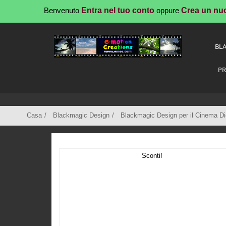
Benvenuto
Entra nel tuo conto
oppure
Crea un nu
BL
PR
Casa
Blackmagic Design
Blackmagic Design per il Cinema Dig
Sconti!