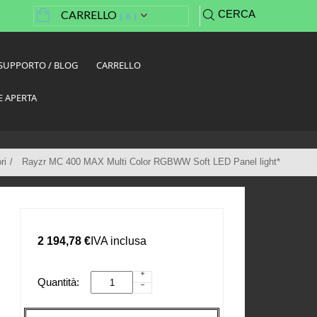
CARRELLO
CERCA
(
0
)
SUPPORTO / BLOG
CARRELLO
E APERTA
ri
Rayzr MC 400 MAX Multi Color RGBWW Soft LED Panel light*
2 194,78 €
IVA inclusa
Quantità: