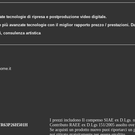
ate tecnologie di ripresa e postproduzione video digitale.
 più avanzate tecnologie con il miglior rapporto prezzo / prestazioni. Da
i, consulenza artistica
ome.it
I prezzi includono Il compenso SIAE ex D.Lgs. n
TPFR63P26H501H
Contributo RAEE ex D.Lgs 151/2005 assolto ove dov
Se acquisti un prodotto nuovo puoi riportarci un p
noi ritirato gratuitamente per essere smaltito.