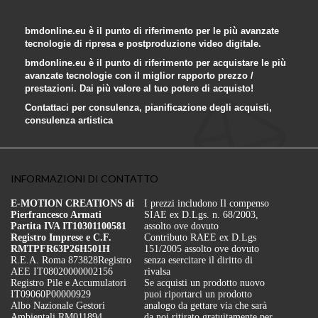
bmdonline.eu è il punto di riferimento per le più avanzate
tecnologie di ripresa e postproduzione video digitale.
bmdonline.eu è il punto di riferimento per acquistare le più
avanzate tecnologie con il miglior rapporto prezzo /
prestazioni. Dai più valore al tuo potere di acquisto!
Contattaci per consulenza, pianificazione degli acquisti,
consulenza artistica
INFORMAZIONI DI CONTATTO
E-MOTION CREATIONS di
I prezzi includono Il compenso
Pierfrancesco Armati
SIAE ex D.Lgs. n. 68/2003,
Partita IVA IT10301100581
assolto ove dovuto
Registro Imprese e C.F.
Contributo RAEE ex D.Lgs
RMTPFR63P26H501H
151/2005 assolto ove dovuto
R.E.A. Roma 873828
Registro
senza esercitare il diritto di
AEE IT08020000002156
rivalsa
Registro Pile e Accumulatori
Se acquisti un prodotto nuovo
IT09060P00000929
puoi riportarci un prodotto
Albo Nazionale Gestori
analogo da gettare via che sarà
Ambientali RM011894
da noi ritirato gratuitamente per