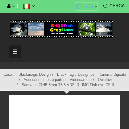
CERCA
(
0
)
Casa
Blackmagic Design
Blackmagic Design per il Cinema Digitale
Accessori di terze parti per Videocamere
Obiettivi
Samyang CINE 8mm T3.8 VDSLR UMC Fish-eye CS II