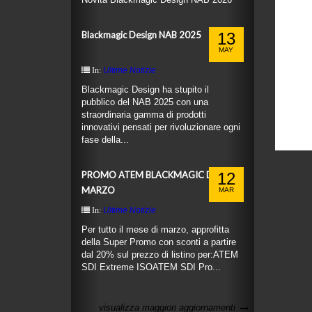
Blackmagic Design NAB 2025
13
MAY
Ultime Notizie
In:
Blackmagic Design ha stupito il
pubblico del NAB 2025 con una
straordinaria gamma di prodotti
innovativi pensati per rivoluzionare ogni
fase della...
PROMO ATEM BLACKMAGIC DESIGN
12
MARZO
MAR
Ultime Notizie
In:
Per tutto il mese di marzo, approfitta
della Super Promo con sconti a partire
dal 20% sul prezzo di listino per:ATEM
SDI Extreme ISOATEM SDI Pro...
visualizza maggiori aggiornamenti