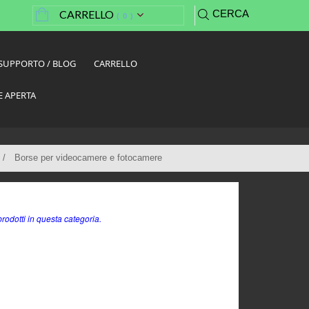
CARRELLO
CERCA
(
0
)
SUPPORTO / BLOG
CARRELLO
E APERTA
Borse per videocamere e fotocamere
rodotti in questa categoria.