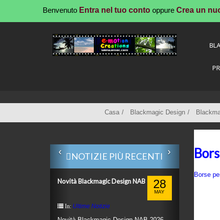
Benvenuto
Entra nel tuo conto
oppure
Crea un nu
BL
PR
Casa
Blackmagic Design
Blackmag
Bors
‹
›
NOTIZIE PIÙ RECENTI
Borse pe
Novità Blackmagic Design NAB 2026
28
MAY
Ultime Notizie
In:
Novità Blackmagic Design NAB 2026