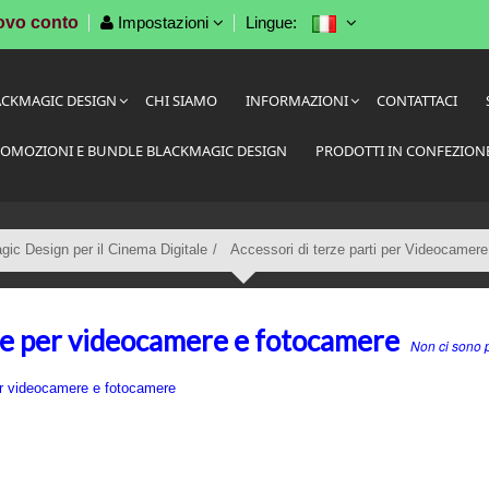
ovo conto
Impostazioni
Lingue:
ACKMAGIC DESIGN
CHI SIAMO
INFORMAZIONI
CONTATTACI
OMOZIONI E BUNDLE BLACKMAGIC DESIGN
PRODOTTI IN CONFEZION
ic Design per il Cinema Digitale
Accessori di terze parti per Videocamere
e per videocamere e fotocamere
Non ci sono p
r videocamere e fotocamere