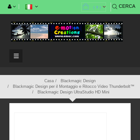
CERCA
(
0
)
Casa
Blackmagic Design
Blackmagic Design per il Montaggio e Ritocco Video Thunderbolt™
Blackmagic Design UltraStudio HD Mini