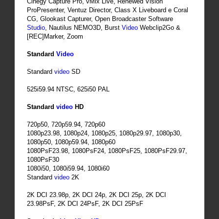
Cinegy Capture Pro, vMix Live, Renewed Vision
ProPresenter, Ventuz Director, Class X Liveboard e Coral
CG, Glookast Capturer, Open Broadcaster Software
Studio
, Nautilus NEMO3D, Burst
Video
Webclip2Go &
[REC]Marker, Zoom
Standard
Video
Standard
video
SD
525i59.94 NTSC, 625i50 PAL
Standard
video
HD
720p50, 720p59.94, 720p60
1080p23.98, 1080p24, 1080p25, 1080p29.97, 1080p30,
1080p50, 1080p59.94, 1080p60
1080PsF23.98, 1080PsF24, 1080PsF25, 1080PsF29.97,
1080PsF30
1080i50, 1080i59.94, 1080i60
Standard
video
2K
2K DCI 23.98p, 2K DCI 24p, 2K DCI 25p, 2K DCI
23.98PsF, 2K DCI 24PsF, 2K DCI 25PsF