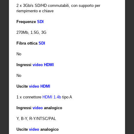
2 x 3Gb/s SD/HD commutabili, con supporto per
riempimento e chiave
Frequenze
SDI
270Mb, 1.5G, 3G
Fibra ottica
SDI
No
Ingressi
video
HDMI
No
Uscite
video
HDMI
1 x connettore
HDMI 1.4b
tipo A
Ingressi
video
analogico
Y, B-Y, R-Y/NTSC/PAL
Uscite
video
analogico