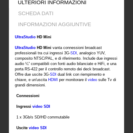
ULTERIORI INFORMAZIONI
SCHEDA DATI
INFORMAZIONI AGGIUNTIVE
UltraStudio
HD Mini
UltraStudio
HD Mini
vanta connessioni broadcast
professionali tra cui ingressi 3G-
SDI
, analogico YUV,
composito NTSC/PAL, e di riferimento. Include due ingressi
audio ¼” compatibili con fonti audio bilanciate e HiFi, e una
porta RS-422 per il controllo remoto dei deck broadcast.
Offre due uscite 3G-
SDI
dual link con riempimento e
chiave, e un'uscita
HDMI
per monitorare il
video
sulle Tv di
grandi dimensioni.
Connessioni
Ingressi
video
SDI
1 x 3Gb/s SD/HD commutabile
Uscite
video
SDI