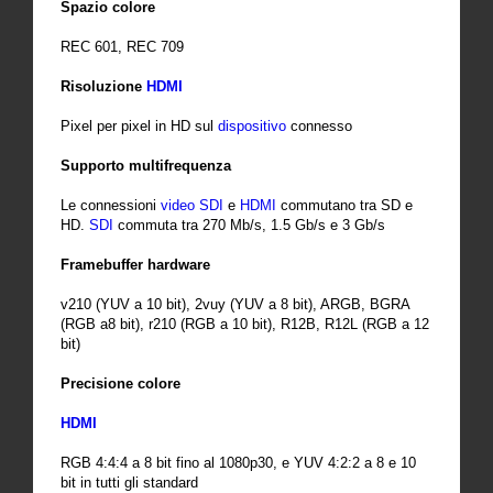
Spazio colore
REC 601, REC 709
Risoluzione
HDMI
Pixel per pixel in HD sul
dispositivo
connesso
Supporto multifrequenza
Le connessioni
video
SDI
e
HDMI
commutano tra SD e
HD.
SDI
commuta tra 270 Mb/s, 1.5 Gb/s e 3 Gb/s
Framebuffer hardware
v210 (YUV a 10 bit), 2vuy (YUV a 8 bit), ARGB, BGRA
(RGB a8 bit), r210 (RGB a 10 bit), R12B, R12L (RGB a 12
bit)
Precisione colore
HDMI
RGB 4:4:4 a 8 bit fino al 1080p30, e YUV 4:2:2 a 8 e 10
bit in tutti gli standard