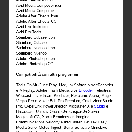
Adobe Premiere Pro CC
Avid Media Composer icon
Avid Media Composer
Adobe After Effects icon
Adobe After Effects CC
Avid Pro Tools icon
Avid Pro Tools
Steinberg Cubase icon
Steinberg Cubase
Steinberg Nuendo icon
Steinberg Nuendo
Adobe Photoshop icon
Adobe Photoshop CC
Compatibilità con altri programmi
Tools On Air (Just: Play, Live, In) Softron MovieRecorder
e MReplay, Adobe Flash Media Live
Encoder
, Telestream
Wirecast, Livestream Producer, Resolume Arena, Magix
Vegas Pro e Movie Edit Pro Premium, Corel VideoStudio
Pro, CyberLink PowerDirector, Vidblaster X e
Studio
e
Broadcast, Uniplay One e CG, CasparCG Server,
Magicsoft CG, Xsplit Broadcaster, Imagine
Communications Velocity e InfoCaster, DevTek Easy
Media Suite, Metus Ingest, Boinx Software MimoLive,