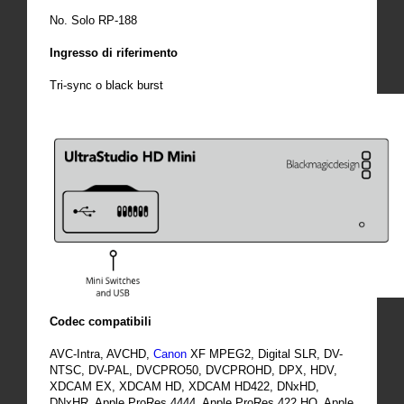
No. Solo RP-188
Ingresso di riferimento
Tri-sync o black burst
Codec compatibili
AVC-Intra, AVCHD,
Canon
XF MPEG2, Digital SLR, DV-
NTSC, DV-PAL, DVCPRO50, DVCPROHD, DPX, HDV,
XDCAM EX, XDCAM HD, XDCAM HD422, DNxHD,
DNxHR, Apple ProRes 4444, Apple ProRes 422 HQ, Apple