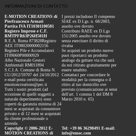
INFORMAZIONI DI CONTATTO
E-MOTION CREATIONS di
I prezzi includono Il compenso
Pierfrancesco Armati
SIAE ex D.Lgs. n. 68/2003,
Partita IVA IT10301100581
assolto ove dovuto
Registro Imprese e C.F.
Contributo RAEE ex D.Lgs
RMTPFR63P26H501H
151/2005 assolto ove dovuto
R.E.A. Roma 873828
Registro
senza esercitare il diritto di
AEE IT08020000002156
rivalsa
Registro Pile e Accumulatori
Se acquisti un prodotto nuovo
IT09060P00000929
puoi riportarci un prodotto
Albo Nazionale Gestori
analogo da gettare via che sarà
Ambientali RM011894
da noi ritirato gratuitamente per
S.C.I.A. Comune di Roma N.
essere smaltito.
CU/2012/59707 del 24/10/2012
Contattaci per concordare le
e-mail posta certificata
modalità per la consegna o il
emotioncreations@pec.it
ritiro al tuo domicilio ove
Tutti i nostri prodotti (ad
previsto (comunicazione ai sensi
eccezione di quelli soggetti a
dell'art. 1 comma 1 del DM 8
naturale deperimento) sono
Marzo 2010 n. 65)
coperti da garanzia minima di 24
mesi se acquistati da consumtore
privato e di 12 mesi se acquistati
da cliente professionale o
azienda.
Copyright © 2006-2012 E-
Tel: +39 06 36298491 E-mail:
MOTION CREATIONS di
info@emoc.com