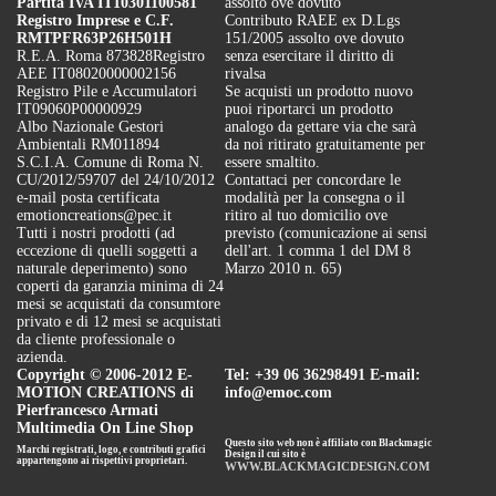
Partita IVA IT10301100581
assolto ove dovuto
Registro Imprese e C.F.
Contributo RAEE ex D.Lgs
RMTPFR63P26H501H
151/2005 assolto ove dovuto
R.E.A. Roma 873828
Registro
senza esercitare il diritto di
AEE IT08020000002156
rivalsa
Registro Pile e Accumulatori
Se acquisti un prodotto nuovo
IT09060P00000929
puoi riportarci un prodotto
Albo Nazionale Gestori
analogo da gettare via che sarà
Ambientali RM011894
da noi ritirato gratuitamente per
S.C.I.A. Comune di Roma N.
essere smaltito.
CU/2012/59707 del 24/10/2012
Contattaci per concordare le
e-mail posta certificata
modalità per la consegna o il
emotioncreations@pec.it
ritiro al tuo domicilio ove
Tutti i nostri prodotti (ad
previsto (comunicazione ai sensi
eccezione di quelli soggetti a
dell'art. 1 comma 1 del DM 8
naturale deperimento) sono
Marzo 2010 n. 65)
coperti da garanzia minima di 24
mesi se acquistati da consumtore
privato e di 12 mesi se acquistati
da cliente professionale o
azienda.
Copyright © 2006-2012 E-
Tel: +39 06 36298491 E-mail:
MOTION CREATIONS di
info@emoc.com
Pierfrancesco Armati
Multimedia On Line Shop
Questo sito web non è affiliato con Blackmagic
Marchi registrati, logo, e contributi grafici
Design il cui sito è
appartengono ai rispettivi proprietari.
WWW.BLACKMAGICDESIGN.COM