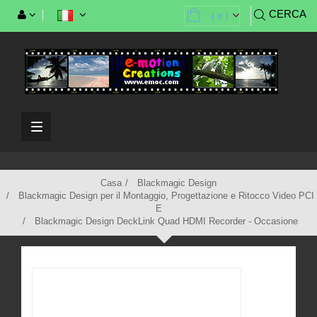
CERCA
(
0
)
Casa
Blackmagic Design
Blackmagic Design per il Montaggio, Progettazione e Ritocco Video PCI
E
Blackmagic Design DeckLink Quad HDMI Recorder - Occasione