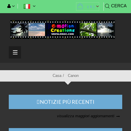
CERCA
(
0
)
Casa
Canon
NOTIZIE PIÙ RECENTI
visualizza maggiori aggiornamenti