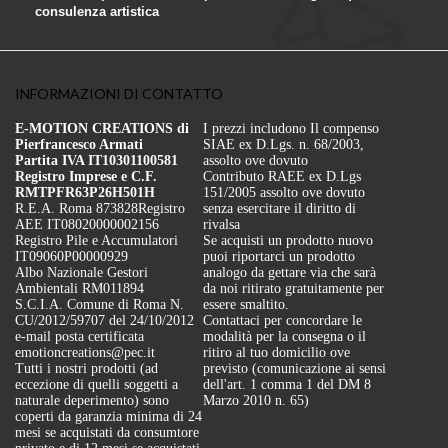
consulenza artistica
INFORMAZIONI DI CONTATTO
E-MOTION CREATIONS di
I prezzi includono Il compenso
Pierfrancesco Armati
SIAE ex D.Lgs. n. 68/2003,
Partita IVA IT10301100581
assolto ove dovuto
Registro Imprese e C.F.
Contributo RAEE ex D.Lgs
RMTPFR63P26H501H
151/2005 assolto ove dovuto
R.E.A. Roma 873828
Registro
senza esercitare il diritto di
AEE IT08020000002156
rivalsa
Registro Pile e Accumulatori
Se acquisti un prodotto nuovo
IT09060P00000929
puoi riportarci un prodotto
Albo Nazionale Gestori
analogo da gettare via che sarà
Ambientali RM011894
da noi ritirato gratuitamente per
S.C.I.A. Comune di Roma N.
essere smaltito.
CU/2012/59707 del 24/10/2012
Contattaci per concordare le
e-mail posta certificata
modalità per la consegna o il
emotioncreations@pec.it
ritiro al tuo domicilio ove
Tutti i nostri prodotti (ad
previsto (comunicazione ai sensi
eccezione di quelli soggetti a
dell'art. 1 comma 1 del DM 8
naturale deperimento) sono
Marzo 2010 n. 65)
coperti da garanzia minima di 24
mesi se acquistati da consumtore