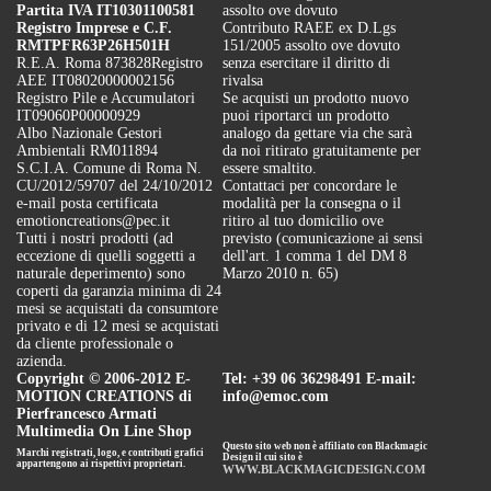
Partita IVA IT10301100581
assolto ove dovuto
Registro Imprese e C.F.
Contributo RAEE ex D.Lgs
RMTPFR63P26H501H
151/2005 assolto ove dovuto
R.E.A. Roma 873828
Registro
senza esercitare il diritto di
AEE IT08020000002156
rivalsa
Registro Pile e Accumulatori
Se acquisti un prodotto nuovo
IT09060P00000929
puoi riportarci un prodotto
Albo Nazionale Gestori
analogo da gettare via che sarà
Ambientali RM011894
da noi ritirato gratuitamente per
S.C.I.A. Comune di Roma N.
essere smaltito.
CU/2012/59707 del 24/10/2012
Contattaci per concordare le
e-mail posta certificata
modalità per la consegna o il
emotioncreations@pec.it
ritiro al tuo domicilio ove
Tutti i nostri prodotti (ad
previsto (comunicazione ai sensi
eccezione di quelli soggetti a
dell'art. 1 comma 1 del DM 8
naturale deperimento) sono
Marzo 2010 n. 65)
coperti da garanzia minima di 24
mesi se acquistati da consumtore
privato e di 12 mesi se acquistati
da cliente professionale o
azienda.
Copyright © 2006-2012 E-
Tel: +39 06 36298491 E-mail:
MOTION CREATIONS di
info@emoc.com
Pierfrancesco Armati
Multimedia On Line Shop
Questo sito web non è affiliato con Blackmagic
Marchi registrati, logo, e contributi grafici
Design il cui sito è
appartengono ai rispettivi proprietari.
WWW.BLACKMAGICDESIGN.COM