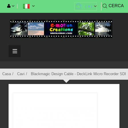
CERCA
(
0
)
Casa
Cavi
Blackmagic Design Cable - DeckLink Micro Recorder SDI