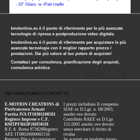
- 10" Glass: w. iPad cradle
bmdonline.eu è il punto di riferimento per le più avanzate
tecnologie di ripresa e postproduzione video digitale.
bmdonline.eu è il punto di riferimento per acquistare le più
avanzate tecnologie con il miglior rapporto prezzo /
prestazioni. Dai più valore al tuo potere di acquisto!
Contattaci per consulenza, pianificazione degli acquisti,
consulenza artistica
INFORMAZIONI DI CONTATTO
E-MOTION CREATIONS di
I prezzi includono Il compenso
Pierfrancesco Armati
SIAE ex D.Lgs. n. 68/2003,
Partita IVA IT10301100581
assolto ove dovuto
Registro Imprese e C.F.
Contributo RAEE ex D.Lgs
RMTPFR63P26H501H
151/2005 assolto ove dovuto
R.E.A. Roma 873828
Registro
senza esercitare il diritto di
AEE IT08020000002156
rivalsa
Registro Pile e Accumulatori
Se acquisti un prodotto nuovo