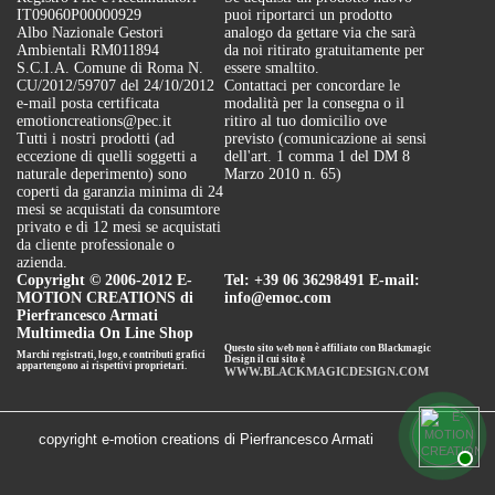
IT09060P00000929
puoi riportarci un prodotto
Albo Nazionale Gestori
analogo da gettare via che sarà
Ambientali RM011894
da noi ritirato gratuitamente per
S.C.I.A. Comune di Roma N.
essere smaltito.
CU/2012/59707 del 24/10/2012
Contattaci per concordare le
e-mail posta certificata
modalità per la consegna o il
emotioncreations@pec.it
ritiro al tuo domicilio ove
Tutti i nostri prodotti (ad
previsto (comunicazione ai sensi
eccezione di quelli soggetti a
dell'art. 1 comma 1 del DM 8
naturale deperimento) sono
Marzo 2010 n. 65)
coperti da garanzia minima di 24
mesi se acquistati da consumtore
privato e di 12 mesi se acquistati
da cliente professionale o
azienda.
Copyright © 2006-2012 E-
Tel: +39 06 36298491 E-mail:
MOTION CREATIONS di
info@emoc.com
Pierfrancesco Armati
Multimedia On Line Shop
Questo sito web non è affiliato con Blackmagic
Marchi registrati, logo, e contributi grafici
Design il cui sito è
appartengono ai rispettivi proprietari.
WWW.BLACKMAGICDESIGN.COM
copyright e-motion creations di Pierfrancesco Armati