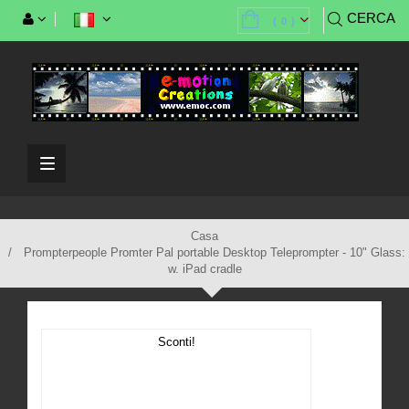
CERCA
(
0
)
Casa
Prompterpeople Promter Pal portable Desktop Teleprompter - 10" Glass:
w. iPad cradle
Sconti!