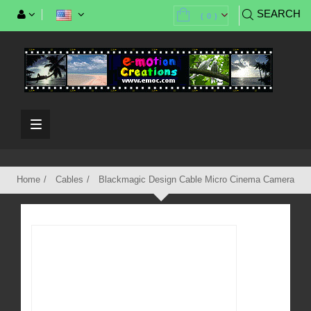
SEARCH
(
0
)
Toggle
navigation
Home
Cables
Blackmagic Design Cable Micro Cinema Camera