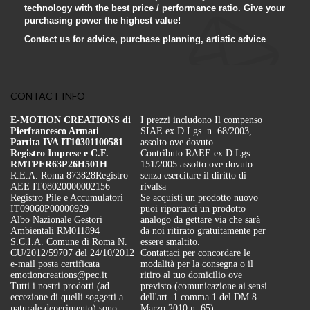
technology with the best price / performance ratio. Give your
purchasing power the highest value!
Contact us for advice, purchase planning, artistic advice
CONTACT INFO
E-MOTION CREATIONS di
I prezzi includono Il compenso
Pierfrancesco Armati
SIAE ex D.Lgs. n. 68/2003,
Partita IVA IT10301100581
assolto ove dovuto
Registro Imprese e C.F.
Contributo RAEE ex D.Lgs
RMTPFR63P26H501H
151/2005 assolto ove dovuto
R.E.A. Roma 873828
Registro
senza esercitare il diritto di
AEE IT08020000002156
rivalsa
Registro Pile e Accumulatori
Se acquisti un prodotto nuovo
IT09060P00000929
puoi riportarci un prodotto
Albo Nazionale Gestori
analogo da gettare via che sarà
Ambientali RM011894
da noi ritirato gratuitamente per
S.C.I.A. Comune di Roma N.
essere smaltito.
CU/2012/59707 del 24/10/2012
Contattaci per concordare le
e-mail posta certificata
modalità per la consegna o il
emotioncreations@pec.it
ritiro al tuo domicilio ove
Tutti i nostri prodotti (ad
previsto (comunicazione ai sensi
eccezione di quelli soggetti a
dell'art. 1 comma 1 del DM 8
naturale deperimento) sono
Marzo 2010 n. 65)