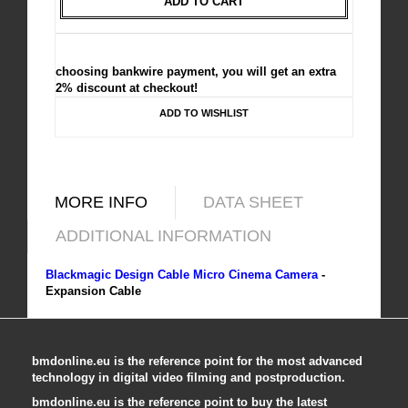
ADD TO CART
choosing bankwire payment, you will get an extra
2% discount at checkout!
ADD TO WISHLIST
MORE INFO
DATA SHEET
ADDITIONAL INFORMATION
Blackmagic Design Cable Micro Cinema Camera
-
Expansion Cable
bmdonline.eu is the reference point for the most advanced
technology in digital video filming and postproduction.
bmdonline.eu is the reference point to buy the latest