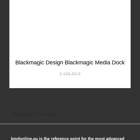
Blackmagic Design Blackmagic Media Dock
2 165,50 €
Showing 1 - 5 of 5 items
bmdonline.eu is the reference point for the most advanced