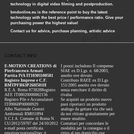
technology in digital video filming and postproduction.
bmdonline.eu is the reference point to buy the latest
technology with the best price / performance ratio. Give your
purchasing power the highest value!
Contact us for advice, purchase planning, artistic advice
CONTACT INFO
E-MOTION CREATIONS di
I prezzi includono Il compenso
Pierfrancesco Armati
SIAE ex D.Lgs. n. 68/2003,
Partita IVA IT10301100581
assolto ove dovuto
Registro Imprese e C.F.
Contributo RAEE ex D.Lgs
RMTPFR63P26H501H
151/2005 assolto ove dovuto
R.E.A. Roma 873828
Registro
senza esercitare il diritto di
AEE IT08020000002156
rivalsa
Registro Pile e Accumulatori
Se acquisti un prodotto nuovo
IT09060P00000929
puoi riportarci un prodotto
Albo Nazionale Gestori
analogo da gettare via che sarà
Ambientali RM011894
da noi ritirato gratuitamente per
S.C.I.A. Comune di Roma N.
essere smaltito.
CU/2012/59707 del 24/10/2012
Contattaci per concordare le
e-mail posta certificata
modalità per la consegna o il
emotioncreations@pec.it
ritiro al tuo domicilio ove