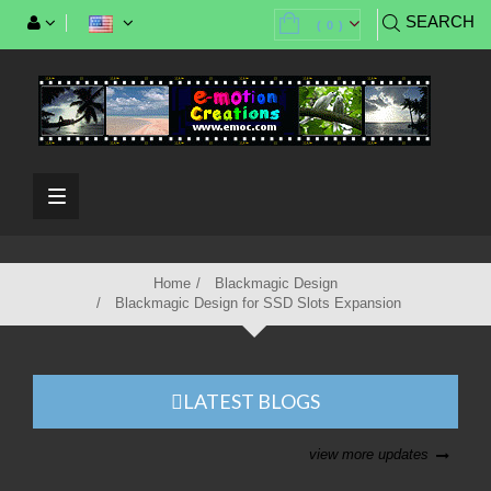
SEARCH
(
0
)
Toggle
navigation
Home
Blackmagic Design
Blackmagic Design for SSD Slots Expansion
LATEST BLOGS
view more updates