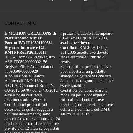
CONTACT INFO
E-MOTION CREATIONS di
I prezzi includono Il compenso
Pierfrancesco Armati
SIAE ex D.Lgs. n. 68/2003,
Partita IVA IT10301100581
assolto ove dovuto
Registro Imprese e C.F.
Contributo RAEE ex D.Lgs
RMTPFR63P26H501H
151/2005 assolto ove dovuto
R.E.A. Roma 873828
Registro
senza esercitare il diritto di
AEE IT08020000002156
rivalsa
Registro Pile e Accumulatori
Se acquisti un prodotto nuovo
IT09060P00000929
puoi riportarci un prodotto
Albo Nazionale Gestori
analogo da gettare via che sarà
Ambientali RM011894
da noi ritirato gratuitamente per
S.C.I.A. Comune di Roma N.
essere smaltito.
CU/2012/59707 del 24/10/2012
Contattaci per concordare le
e-mail posta certificata
modalità per la consegna o il
emotioncreations@pec.it
ritiro al tuo domicilio ove
Tutti i nostri prodotti (ad
previsto (comunicazione ai sensi
eccezione di quelli soggetti a
dell'art. 1 comma 1 del DM 8
naturale deperimento) sono
Marzo 2010 n. 65)
coperti da garanzia minima di 24
mesi se acquistati da consumtore
privato e di 12 mesi se acquistati