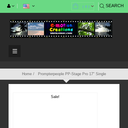
SEARCH
(
0
)
Toggle
navigation
Home
Prompterpeople PP-Stage Pro 17" Single
Sale!