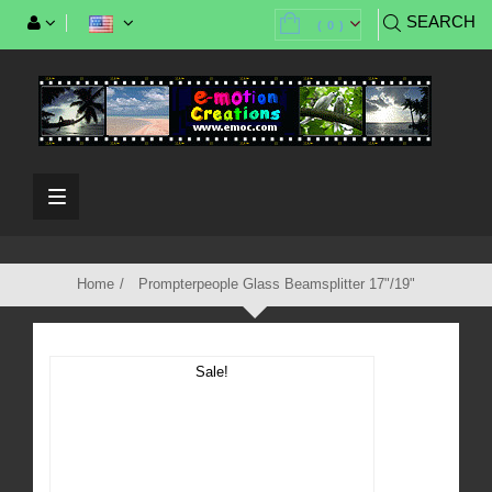
SEARCH
(
0
)
Toggle
navigation
Home
Prompterpeople Glass Beamsplitter 17"/19"
Sale!