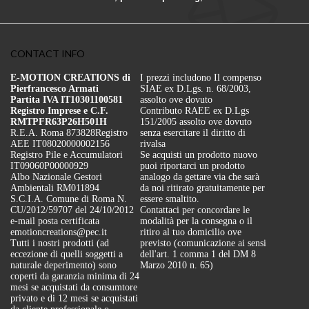
CONTACT INFO
E-MOTION CREATIONS di
I prezzi includono Il compenso
Pierfrancesco Armati
SIAE ex D.Lgs. n. 68/2003,
Partita IVA IT10301100581
assolto ove dovuto
Registro Imprese e C.F.
Contributo RAEE ex D.Lgs
RMTPFR63P26H501H
151/2005 assolto ove dovuto
R.E.A. Roma 873828
Registro
senza esercitare il diritto di
AEE IT08020000002156
rivalsa
Registro Pile e Accumulatori
Se acquisti un prodotto nuovo
IT09060P00000929
puoi riportarci un prodotto
Albo Nazionale Gestori
analogo da gettare via che sarà
Ambientali RM011894
da noi ritirato gratuitamente per
S.C.I.A. Comune di Roma N.
essere smaltito.
CU/2012/59707 del 24/10/2012
Contattaci per concordare le
e-mail posta certificata
modalità per la consegna o il
emotioncreations@pec.it
ritiro al tuo domicilio ove
Tutti i nostri prodotti (ad
previsto (comunicazione ai sensi
eccezione di quelli soggetti a
dell'art. 1 comma 1 del DM 8
naturale deperimento) sono
Marzo 2010 n. 65)
coperti da garanzia minima di 24
mesi se acquistati da consumtore
privato e di 12 mesi se acquistati