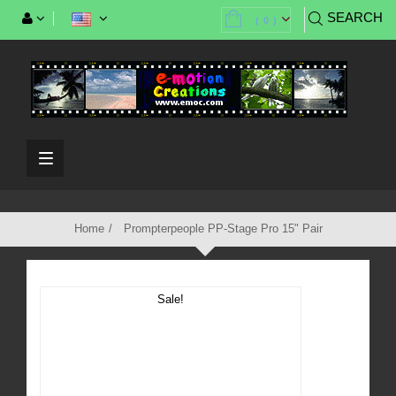
SEARCH
(
0
)
Toggle
navigation
Home
Prompterpeople PP-Stage Pro 15" Pair
Sale!