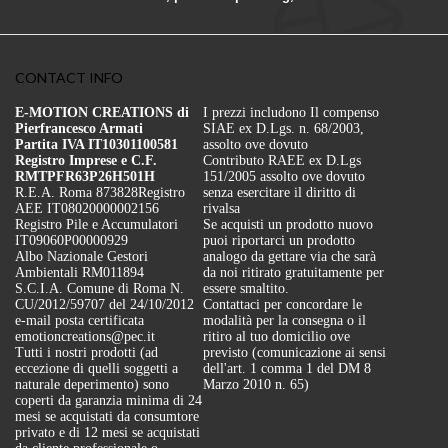
CONTACT INFO
E-MOTION CREATIONS di
I prezzi includono Il compenso
Pierfrancesco Armati
SIAE ex D.Lgs. n. 68/2003,
Partita IVA IT10301100581
assolto ove dovuto
Registro Imprese e C.F.
Contributo RAEE ex D.Lgs
RMTPFR63P26H501H
151/2005 assolto ove dovuto
R.E.A. Roma 873828
Registro
senza esercitare il diritto di
AEE IT08020000002156
rivalsa
Registro Pile e Accumulatori
Se acquisti un prodotto nuovo
IT09060P00000929
puoi riportarci un prodotto
Albo Nazionale Gestori
analogo da gettare via che sarà
Ambientali RM011894
da noi ritirato gratuitamente per
S.C.I.A. Comune di Roma N.
essere smaltito.
CU/2012/59707 del 24/10/2012
Contattaci per concordare le
e-mail posta certificata
modalità per la consegna o il
emotioncreations@pec.it
ritiro al tuo domicilio ove
Tutti i nostri prodotti (ad
previsto (comunicazione ai sensi
eccezione di quelli soggetti a
dell'art. 1 comma 1 del DM 8
naturale deperimento) sono
Marzo 2010 n. 65)
coperti da garanzia minima di 24
mesi se acquistati da consumtore
privato e di 12 mesi se acquistati