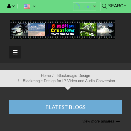
SEARCH
(
0
)
Toggle
navigation
Home
Blackmagic Design
Blackmagic Design for IP Video and Audio Conversion
LATEST BLOGS
view more updates