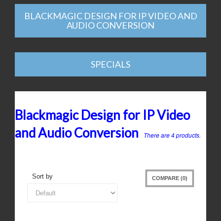
BLACKMAGIC DESIGN FOR IP VIDEO AND
AUDIO CONVERSION
SPECIALS
Blackmagic Design for IP Video
and Audio Conversion
There are 4 products.
Sort by
COMPARE (
0
)