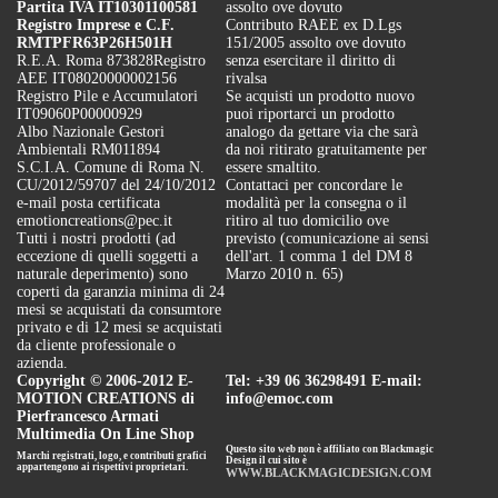
Partita IVA IT10301100581
assolto ove dovuto
Registro Imprese e C.F.
Contributo RAEE ex D.Lgs
RMTPFR63P26H501H
151/2005 assolto ove dovuto
R.E.A. Roma 873828
Registro
senza esercitare il diritto di
AEE IT08020000002156
rivalsa
Registro Pile e Accumulatori
Se acquisti un prodotto nuovo
IT09060P00000929
puoi riportarci un prodotto
Albo Nazionale Gestori
analogo da gettare via che sarà
Ambientali RM011894
da noi ritirato gratuitamente per
S.C.I.A. Comune di Roma N.
essere smaltito.
CU/2012/59707 del 24/10/2012
Contattaci per concordare le
e-mail posta certificata
modalità per la consegna o il
emotioncreations@pec.it
ritiro al tuo domicilio ove
Tutti i nostri prodotti (ad
previsto (comunicazione ai sensi
eccezione di quelli soggetti a
dell'art. 1 comma 1 del DM 8
naturale deperimento) sono
Marzo 2010 n. 65)
coperti da garanzia minima di 24
mesi se acquistati da consumtore
privato e di 12 mesi se acquistati
da cliente professionale o
azienda.
Copyright © 2006-2012 E-
Tel: +39 06 36298491 E-mail:
MOTION CREATIONS di
info@emoc.com
Pierfrancesco Armati
Multimedia On Line Shop
Questo sito web non è affiliato con Blackmagic
Marchi registrati, logo, e contributi grafici
Design il cui sito è
appartengono ai rispettivi proprietari.
WWW.BLACKMAGICDESIGN.COM